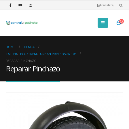
[gtranslate]
HOME
TIENDA
TALLER
,
ECOXTREM
,
URBAN PRIME 350W 10"
REPARAR PINCHAZO
Reparar Pinchazo