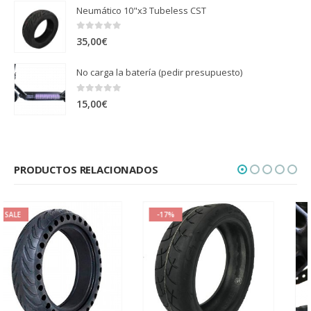
Neumático 10"x3 Tubeless CST
0
out of 5
35,00
€
No carga la batería (pedir presupuesto)
0
out of 5
15,00
€
PRODUCTOS RELACIONADOS
-17%