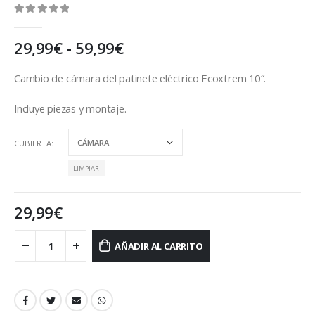
0
out of 5
Rango
29,99
€
-
59,99
€
de
precios:
Cambio de cámara del patinete eléctrico Ecoxtrem 10″.
desde
29,99€
Incluye piezas y montaje.
hasta
59,99€
CUBIERTA
LIMPIAR
29,99
€
AÑADIR AL CARRITO