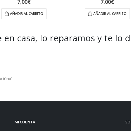
7,00
€
7,00
€
AÑADIR AL CARRITO
AÑADIR AL CARRITO
 en casa, lo reparamos y te lo 
es and Offers.
pción»]
MI CUENTA
SO