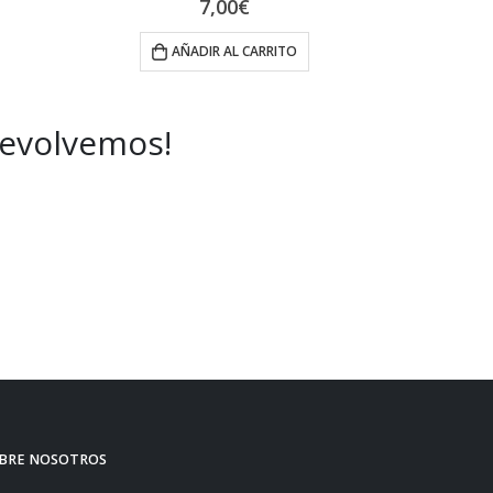
7,00
€
AÑADIR AL CARRITO
A
devolvemos!
BRE NOSOTROS