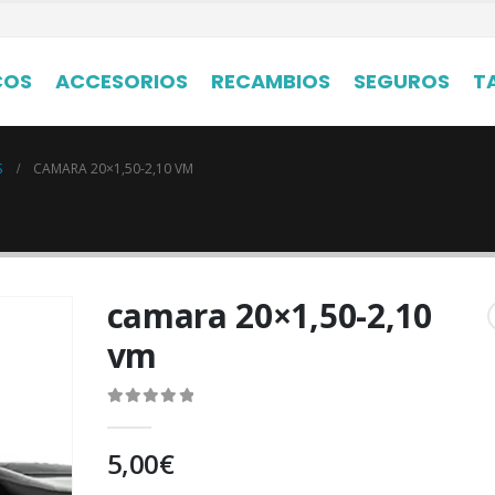
COS
ACCESORIOS
RECAMBIOS
SEGUROS
T
S
CAMARA 20×1,50-2,10 VM
camara 20×1,50-2,10
vm
0
out of 5
5,00
€