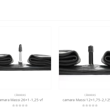
CÁMARAS
CÁMARAS
amara Massi 26×1-1,25 vf
camara Massi 12×1,75-2,12
0
out of 5
0
out of 5