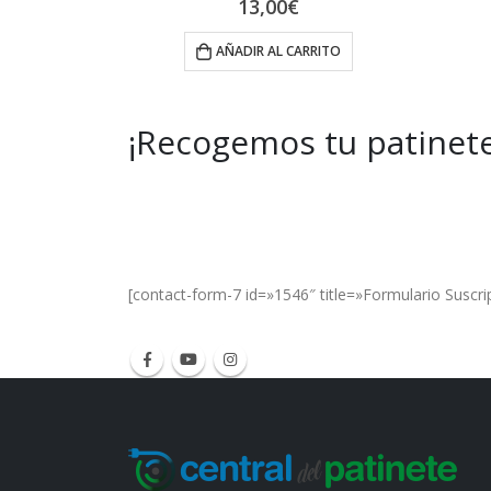
13,00
€
RITO
AÑADIR AL CARRITO
¡Recogemos tu patinete
Get Special Offers and Savings
Get all the latest information on Events, Sal
[contact-form-7 id=»1546″ title=»Formulario Suscri