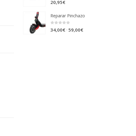
0
out of 5
20,95
€
Reparar Pinchazo
0
out of 5
Rango
-
34,00
€
59,00
€
de
precios:
desde
34,00€
hasta
59,00€