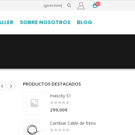
[gtranslate]
ALLER
SOBRE NOSOTROS
BLOG
PRODUCTOS DESTACADOS
mascity S1
0
out of 5
299,00
€
Cambiar Cable de freno