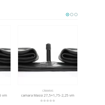
CÁMARAS
5 vm
camara Massi 27,5×1,75-2,25 vm
camar
0
out of 5