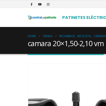
PATINETES ELÉCTRI
HOME
TIENDA
RECAMBIOS
,
BICICLETA
,
CÁMARA
camara 20×1,50-2,10 vm