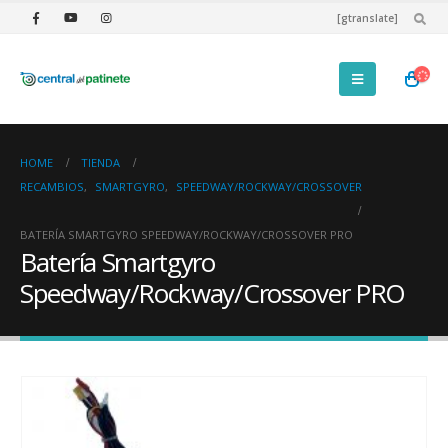
[gtranslate]
HOME
TIENDA
RECAMBIOS
,
SMARTGYRO
,
SPEEDWAY/ROCKWAY/CROSSOVER
BATERÍA SMARTGYRO SPEEDWAY/ROCKWAY/CROSSOVER PRO
Batería Smartgyro
Speedway/Rockway/Crossover PRO