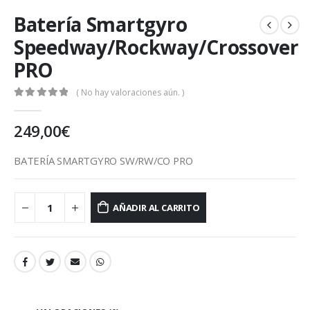
Batería Smartgyro
Speedway/Rockway/Crossover
PRO
( No hay valoraciones aún. )
0
out of 5
249,00
€
BATERÍA SMARTGYRO SW/RW/CO PRO
AÑADIR AL CARRITO