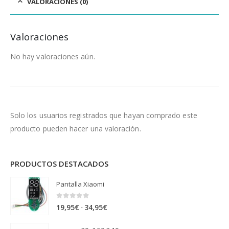
VALORACIONES (0)
Valoraciones
No hay valoraciones aún.
Solo los usuarios registrados que hayan comprado este
producto pueden hacer una valoración.
PRODUCTOS DESTACADOS
Pantalla Xiaomi
0
out of 5
Rango
-
19,95
€
34,95
€
de