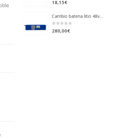
0
out of 5
18,15
€
oble
Cambio bateria litio 48v 13Ah
0
out of 5
280,00
€
e