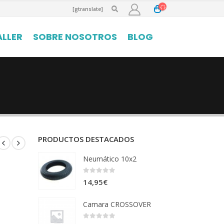
[gtranslate]
ALLER
SOBRE NOSOTROS
BLOG
PRODUCTOS DESTACADOS
Neumático 10x2
0
out of 5
14,95
€
Camara CROSSOVER