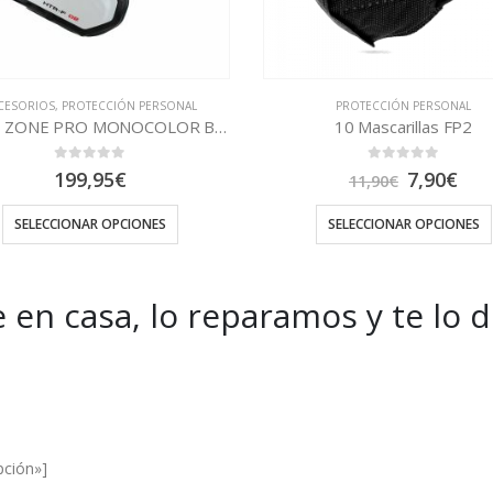
PROTECCIÓN PERSONAL
ACCESORIOS
,
PROTECCIÓN PERSO
10 Mascarillas FP2
0
out of 5
0
out of 5
El
El
7,90
€
129,95
€
11,90
€
precio
precio
original
actual
SELECCIONAR OPCIONES
SELECCIONAR OPCIONES
era:
es:
11,90€.
7,90€.
 en casa, lo reparamos y te lo 
es and Offers.
pción»]