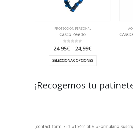
ONAL
ACCESORIOS
,
PROTECCIÓN PERSONAL
o
CASCO ZONE PRO MONOCOLOR BLANCO
0
out of 5
Rango
99
€
199,95
€
de
precios:
IONES
SELECCIONAR OPCIONES
desde
24,95€
hasta
24,99€
¡Recogemos tu patinete
Get Special Offers and Savings
Get all the latest information on Events, Sal
[contact-form-7 id=»1546″ title=»Formulario Suscri