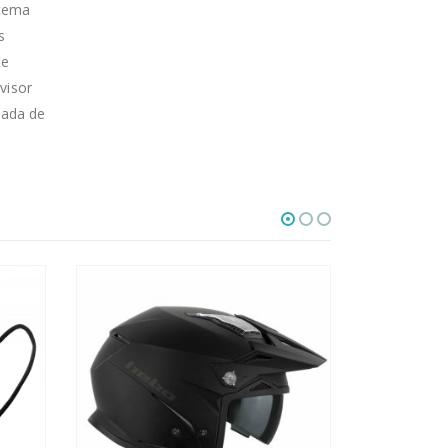
stema
s
te
visor
enada de