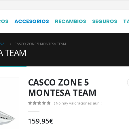
COS
ACCESORIOS
RECAMBIOS
SEGUROS
T
ONAL
CASCO ZONE 5 MONTESA TEAM
A TEAM
CASCO ZONE 5
MONTESA TEAM
( No hay valoraciones aún. )
0
out of 5
159,95
€