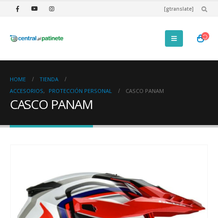
[gtranslate]
HOME
TIENDA
ACCESORIOS
,
PROTECCIÓN PERSONAL
CASCO PANAM
CASCO PANAM