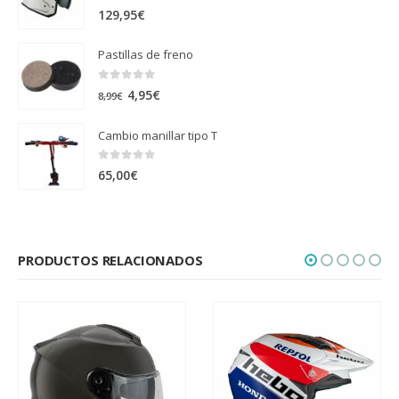
0
out of 5
129,95
€
Pastillas de freno
0
out of 5
El
El
4,95
€
8,99
€
precio
precio
Cambio manillar tipo T
original
actual
era:
es:
0
out of 5
65,00
€
8,99€.
4,95€.
PRODUCTOS RELACIONADOS