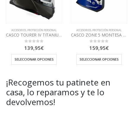
ACCESORIOS
,
PROTECCIÓN PERSONAL
ACCESORIOS
,
PROTECCIÓN PERSONAL
CASCO ZONE 5 MONTESA TEAM
CASCO ZONE PRO MONOCOLOR BLANCO
159,95
€
199,95
€
0
out of 5
0
out of 5
SELECCIONAR OPCIONES
SELECCIONAR OPCIONES
¡Recogemos tu patinete en
casa, lo reparamos y te lo
devolvemos!
Get Special Offers and Savings
Get all the latest information on Events, Sales and Offers.