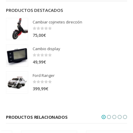
PRODUCTOS DESTACADOS
Cambiar cojinetes dirección
0
out of 5
75,00
€
Cambio display
0
out of 5
49,99
€
Ford Ranger
0
out of 5
399,99
€
PRODUCTOS RELACIONADOS