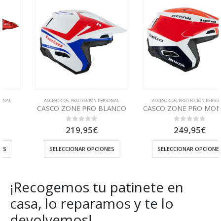
ACCESORIOS
,
PROTECCIÓN PERSONAL
ACCESORIOS
,
PROTECCIÓN PERSONAL
CASCO ZONE PRO BLANCO
CASCO ZONE PRO MONTESA TEAM
219,95
€
249,95
€
0
out of 5
0
out of 5
SELECCIONAR OPCIONES
SELECCIONAR OPCIONES
¡Recogemos tu patinete en
casa, lo reparamos y te lo
devolvemos!