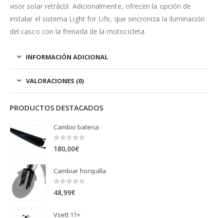
visor solar retráctil. Adicionalmente, ofrecen la opción de
instalar el sistema Light for Life, que sincroniza la iluminación
del casco con la frenada de la motocicleta.
INFORMACIÓN ADICIONAL
VALORACIONES (0)
PRODUCTOS DESTACADOS
Cambio bateria
0
out of 5
180,00
€
Cambiar horquilla
0
out of 5
48,99
€
Vsett 11+