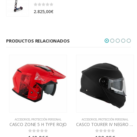
0
out of 5
2.825,00
€
PRODUCTOS RELACIONADOS
ACCESORIOS
,
PROTECCIÓN PERSONAL
ACCESORIOS
,
PROTECCIÓN PERSONAL
CASCO ZONE 5 H TYPE ROJO
CASCO TOURER IV NEGRO MATE
0
out of 5
0
out of 5