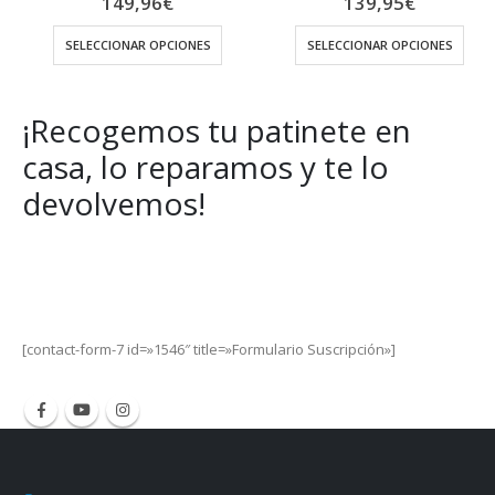
149,96
€
139,95
€
SELECCIONAR OPCIONES
SELECCIONAR OPCIONES
¡Recogemos tu patinete en
casa, lo reparamos y te lo
devolvemos!
Get Special Offers and Savings
Get all the latest information on Events, Sales and Offers.
[contact-form-7 id=»1546″ title=»Formulario Suscripción»]