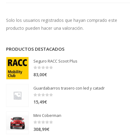
Solo los usuarios registrados que hayan comprado este
producto pueden hacer una valoración.
PRODUCTOS DESTACADOS
Seguro RACC Scoot Plus
0
out of 5
83,00
€
Guardabarros trasero con led y catadr
0
out of 5
15,49
€
Mini Coberman
0
out of 5
308,99
€