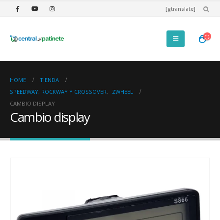
[gtranslate]
HOME
TIENDA
SPEEDWAY, ROCKWAY Y CROSSOVER
,
ZWHEEL
CAMBIO DISPLAY
Cambio display