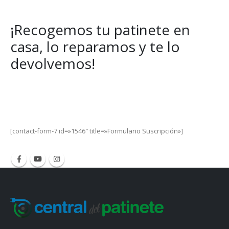
9,95€
sta
9,95€
¡Recogemos tu patinete en
casa, lo reparamos y te lo
devolvemos!
Get Special Offers and Savings
Get all the latest information on Events, Sales and Offers.
[contact-form-7 id=»1546″ title=»Formulario Suscripción»]