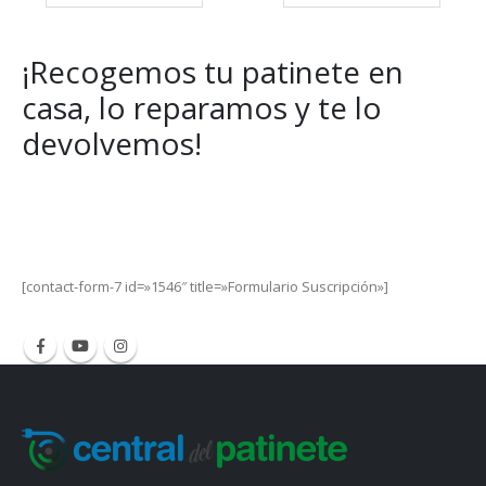
¡Recogemos tu patinete en
casa, lo reparamos y te lo
devolvemos!
Get Special Offers and Savings
Get all the latest information on Events, Sales and Offers.
[contact-form-7 id=»1546″ title=»Formulario Suscripción»]