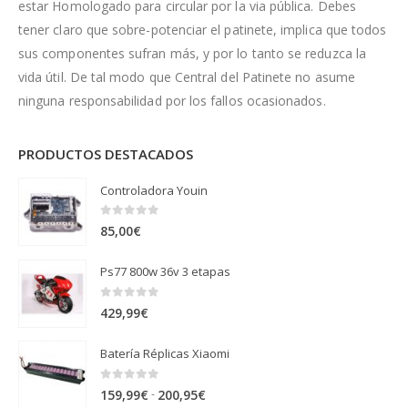
estar Homologado para circular por la via pública. Debes
tener claro que sobre-potenciar el patinete, implica que todos
sus componentes sufran más, y por lo tanto se reduzca la
vida útil. De tal modo que Central del Patinete no asume
ninguna responsabilidad por los fallos ocasionados.
PRODUCTOS DESTACADOS
Controladora Youin
0
out of 5
85,00
€
Ps77 800w 36v 3 etapas
0
out of 5
429,99
€
Batería Réplicas Xiaomi
0
out of 5
Rango
-
159,99
€
200,95
€