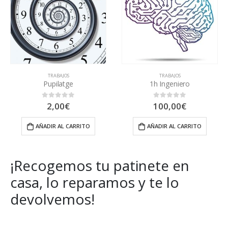
-E
,
E-TWOW
,
ES1 Y ES2
,
TRABAJOS
FALLO ELECTRÓNICO
,
G30
,
INFINITON CITYJAM PRO
,
TRABAJOS
JOYOR F1
,
K2
,
KUGOO S1
,
MOVIL
Pupilatge
1h Ingeniero
2,00
€
100,00
€
0
out of 5
0
out of 5
AÑADIR AL CARRITO
AÑADIR AL CARRITO
¡Recogemos tu patinete en
casa, lo reparamos y te lo
devolvemos!