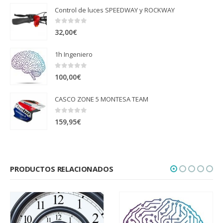
Control de luces SPEEDWAY y ROCKWAY
0
out of 5
32,00
€
1h Ingeniero
0
out of 5
100,00
€
CASCO ZONE 5 MONTESA TEAM
0
out of 5
159,95
€
PRODUCTOS RELACIONADOS