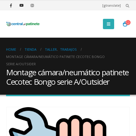
[gtranslate]
HOME
TIENDA
TALLER
,
TRABAJOS
MONTAGE CÁMARA/NEUMÁTICO PATINETE CECOTEC BONGO
SERIE A/OUTSIDER
Montage cámara/neumático patinete
Cecotec Bongo serie A/Outsider