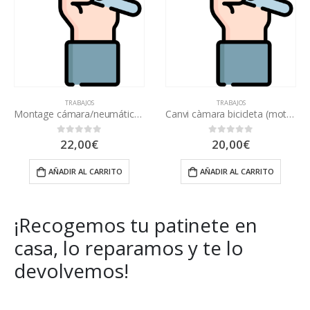
TRABAJOS
TRABAJOS
Montage cámara/neumático patinete Cecotec Bongo serie A/Outsider
Canvi càmara bicicleta (motor)
22,00
€
20,00
€
0
out of 5
0
out of 5
AÑADIR AL CARRITO
AÑADIR AL CARRITO
¡Recogemos tu patinete en
casa, lo reparamos y te lo
devolvemos!