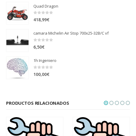
Quad Dragon
0
out of 5
418,99
€
camara Michelin Air Stop 700x25-32B/C vf
0
out of 5
6,50
€
1h Ingeniero
0
out of 5
100,00
€
PRODUCTOS RELACIONADOS