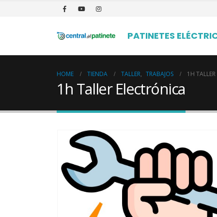
PATINETES ELÉCTRI
HOME
TIENDA
TALLER
,
TRABAJOS
1H TALLER
1h Taller Electrónica