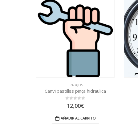
TRABAJOS
TRABAJOS
Canvi pastilles pinça hidraulica
Pupilatge
0
out of 5
0
out of 5
12,00
€
2,00
€
AÑADIR AL CARRITO
AÑADIR AL CAR