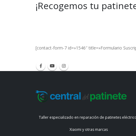
¡Recogemos tu patinete
Get Special Offers and Savings
Get all the latest information on Events, Sal
[contact-form-7 id=»1546″ title=»Formulario Suscri
Taller especializado en reparación de patinetes eléctric
Xiaomi y otras marcas