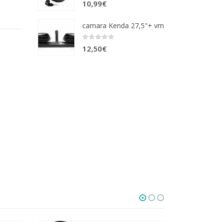
0
out of 5
10,99
€
37,00€
hasta
camara Kenda 27,5"+ vm
72,00€
0
out of 5
12,50
€