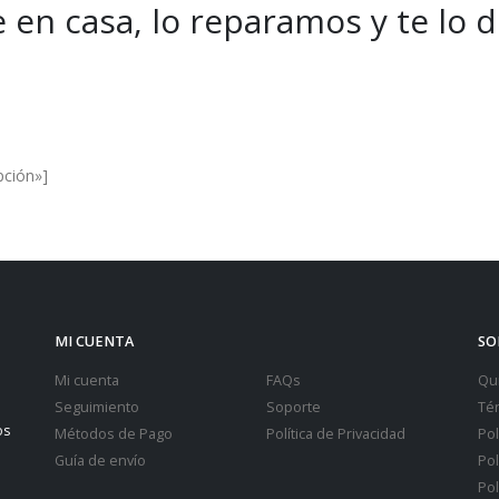
 en casa, lo reparamos y te lo 
es and Offers.
pción»]
MI CUENTA
SO
Mi cuenta
FAQs
Qu
Seguimiento
Soporte
Té
os
Métodos de Pago
Política de Privacidad
Pol
Guía de envío
Pol
Pol