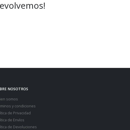
devolvemos!
BRE NOSOTROS
ien somos
rminos y condiciones
ítica de Privacidad
ítica de Envíos
ítica de Devoluciones