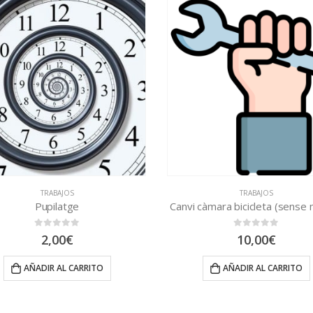
TRABAJOS
Canvi càmara bicicleta (sense motor)
0
out of 5
10,00
€
RITO
AÑADIR AL CARRITO