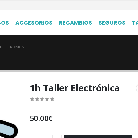
COS
ACCESORIOS
RECAMBIOS
SEGUROS
T
 ELECTRÓNICA
1h Taller Electrónica
0
out of 5
50,00
€