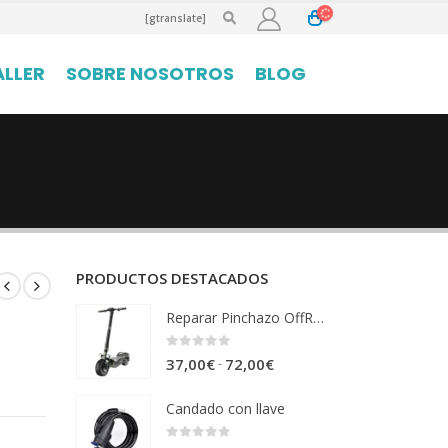
[gtranslate]
ALLER
SOBRE NOSOTROS
BLOG
PRODUCTOS DESTACADOS
Reparar Pinchazo OffRoad
0
out of 5
Rango
-
37,00
€
72,00
€
de
Candado con llave
precios:
desde