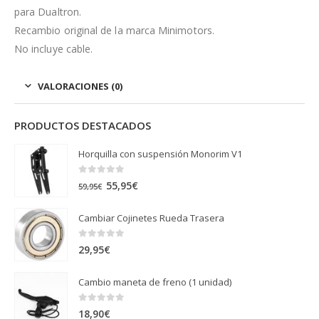
para Dualtron.
Recambio original de la marca Minimotors.
No incluye cable.
VALORACIONES (0)
PRODUCTOS DESTACADOS
Horquilla con suspensión Monorim V1
0
out of 5
El
El
55,95
€
59,95
€
precio
precio
Cambiar Cojinetes Rueda Trasera
original
actual
era:
es:
0
out of 5
29,95
€
59,95€.
55,95€.
Cambio maneta de freno (1 unidad)
0
out of 5
18,90
€