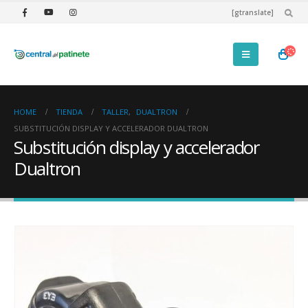
[gtranslate]
HOME
TIENDA
TALLER
,
DUALTRON
SUBSTITUCIÓN DISPLAY Y ACCELERADOR DUALTRON
Substitución display y accelerador
Dualtron