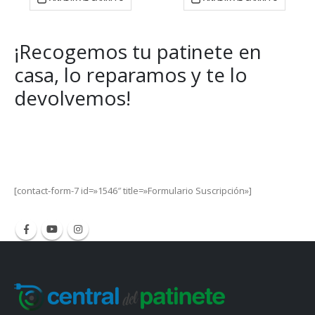
¡Recogemos tu patinete en
casa, lo reparamos y te lo
devolvemos!
Get Special Offers and Savings
Get all the latest information on Events, Sales and Offers.
[contact-form-7 id=»1546″ title=»Formulario Suscripción»]