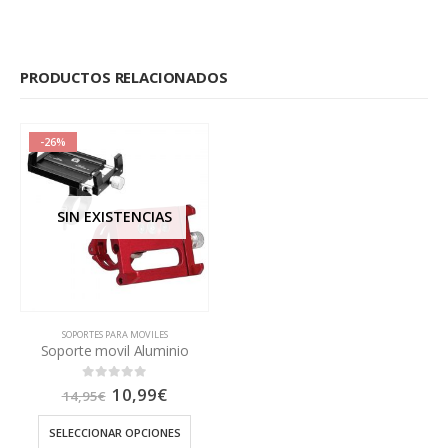
PRODUCTOS RELACIONADOS
-26%
SIN EXISTENCIAS
SOPORTES PARA MOVILES
Soporte movil Aluminio
El
El
10,99
€
0
out of 5
14,95
€
precio
precio
original
actual
SELECCIONAR OPCIONES
era:
es: