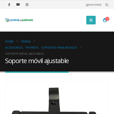
[gtranslate]
HOME
TIENDA
ACCESORIOS
,
PATINETE
,
SOPORTES PARA MOVILES
SOPORTE MÓVIL AJUSTABLE
Soporte móvil ajustable