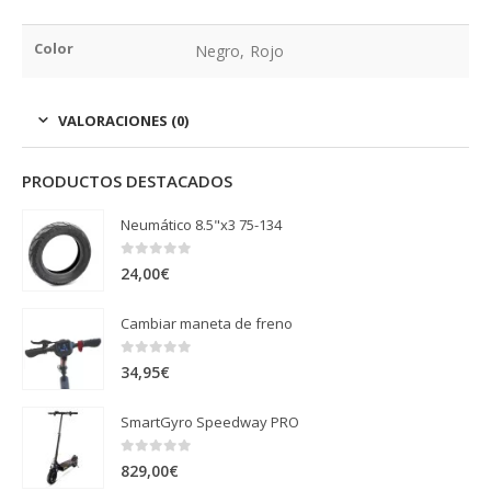
Color
Negro, Rojo
VALORACIONES (0)
PRODUCTOS DESTACADOS
Neumático 8.5"x3 75-134
0
out of 5
24,00
€
Cambiar maneta de freno
0
out of 5
34,95
€
SmartGyro Speedway PRO
0
out of 5
829,00
€