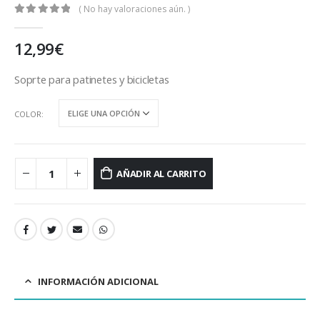
( No hay valoraciones aún. )
0
out of 5
12,99
€
Soprte para patinetes y bicicletas
COLOR
AÑADIR AL CARRITO
INFORMACIÓN ADICIONAL