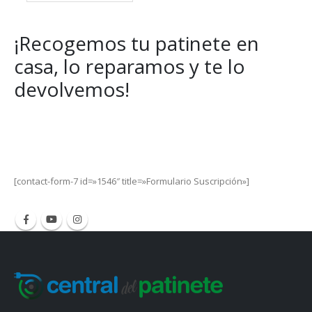
14,95€.
10,99€.
¡Recogemos tu patinete en
casa, lo reparamos y te lo
devolvemos!
Get Special Offers and Savings
Get all the latest information on Events, Sales and Offers.
[contact-form-7 id=»1546″ title=»Formulario Suscripción»]