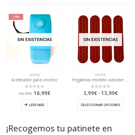
hasta
54,95€
-13%
SIN EXISTENCIAS
SIN EXISTENCIAS
CECOTEC
CECOTEC
Pegatinas modelo outsider bongo cecotec
Cargador para patinete Cecotek bongo (serie A)
Rango
El
El
3,99
€
-
13,99
€
25,99
€
0
out of 5
0
out of 5
29,99
€
o
de
precio
precio
l
precios:
original
actual
SELECCIONAR OPCIONES
LEER MÁS
desde
era:
es:
€.
3,99€
29,99€.
25,99€
hasta
13,99€
¡Recogemos tu patinete en