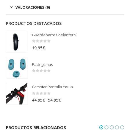
VALORACIONES (0)
PRODUCTOS DESTACADOS
Guardabarros delantero
0
out of 5
19,95
€
Pack gomas
0
out of 5
Cambiar Pantalla Youin
0
out of 5
Rango
-
44,95
€
54,95
€
de
precios:
desde
PRODUCTOS RELACIONADOS
44,95€