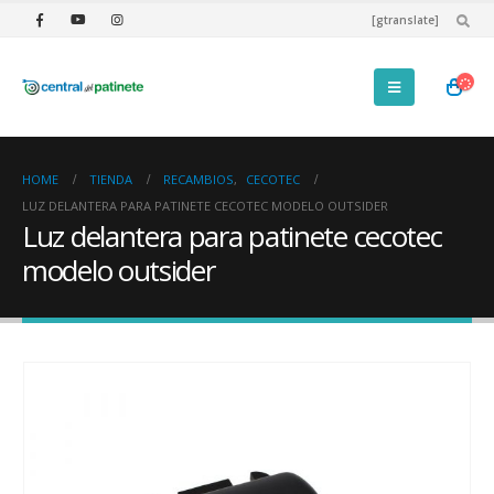
[gtranslate]
HOME
TIENDA
RECAMBIOS
,
CECOTEC
LUZ DELANTERA PARA PATINETE CECOTEC MODELO OUTSIDER
Luz delantera para patinete cecotec
modelo outsider