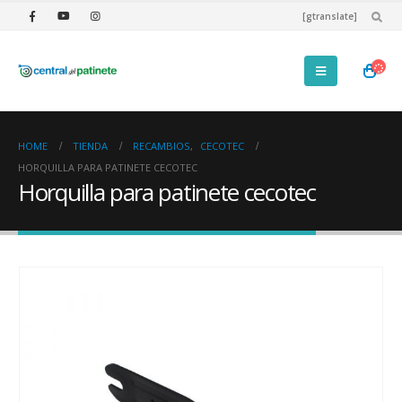
[gtranslate]
HOME
TIENDA
RECAMBIOS
,
CECOTEC
HORQUILLA PARA PATINETE CECOTEC
Horquilla para patinete cecotec