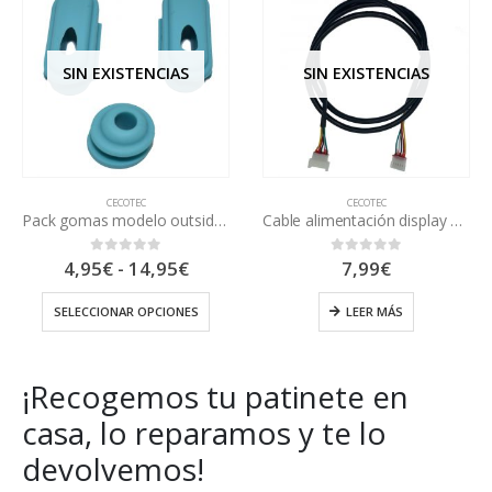
IAS
SIN EXISTENCIAS
SIN EXISTENCI
CECOTEC
CECOTEC
Pack gomas modelo outsider bongo
Cable alimentación display para patinete Cecotek (serie A)
Rango
95
€
7,99
€
3,99
€
-
13,9
0
out of 5
0
out of 5
de
precios:
IONES
LEER MÁS
SELECCIONAR OPCI
desde
4,95€
hasta
14,95€
¡Recogemos tu patinete en
casa, lo reparamos y te lo
devolvemos!