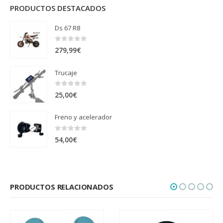
PRODUCTOS DESTACADOS
Ds 67 R8
0
out of 5
279,99
€
Trucaje
0
out of 5
25,00
€
Freno y acelerador
0
out of 5
54,00
€
PRODUCTOS RELACIONADOS