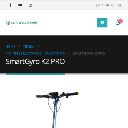
[gtranslate]
HOME
TIENDA
PATINETES ELÉCTRICOS
,
SMARTGYRO
SMARTGYRO K2 PRO
SmartGyro K2 PRO