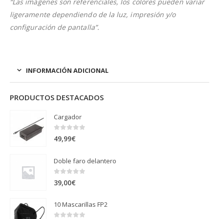
“Las imágenes son referenciales, los colores pueden variar
ligeramente dependiendo de la luz, impresión y/o
configuración de pantalla”.
INFORMACIÓN ADICIONAL
PRODUCTOS DESTACADOS
Cargador
0
out of 5
49,99
€
Doble faro delantero
0
out of 5
39,00
€
10 Mascarillas FP2