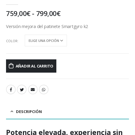
0
out of 5
Rango
759,00
€
-
799,00
€
de
precios:
Versión mejora del patinete Smartgyro k2
desde
759,00€
COLOR
hasta
799,00€
AÑADIR AL CARRITO
DESCRIPCIÓN
Potencia elevada, experiencia sin