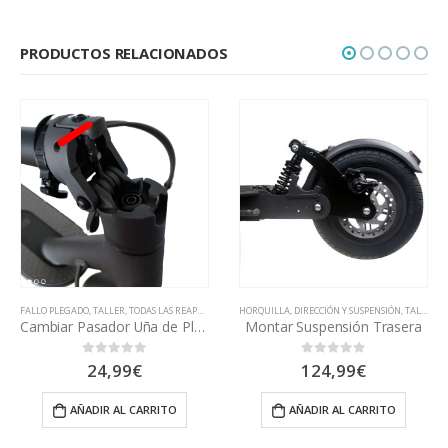
PRODUCTOS RELACIONADOS
HORQUILLA, DIRECCIÓN Y SUSPENSIÓN
,
TALLER
FALLO PLEGADO
,
TALLER
,
TODAS LAS REAPARACIONES
Montar Suspensión Trasera
Cambiar Tornillo Bisagra Excéntrica / Leva
124,99
€
26,99
€
0
out of 5
0
out of 5
AÑADIR AL CARRITO
AÑADIR AL CARRITO