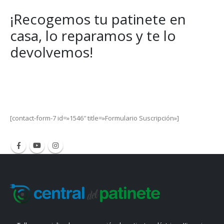
¡Recogemos tu patinete en
casa, lo reparamos y te lo
devolvemos!
Get Special Offers and Savings
Get all the latest information on Events, Sales and Offers.
[contact-form-7 id=»1546″ title=»Formulario Suscripción»]