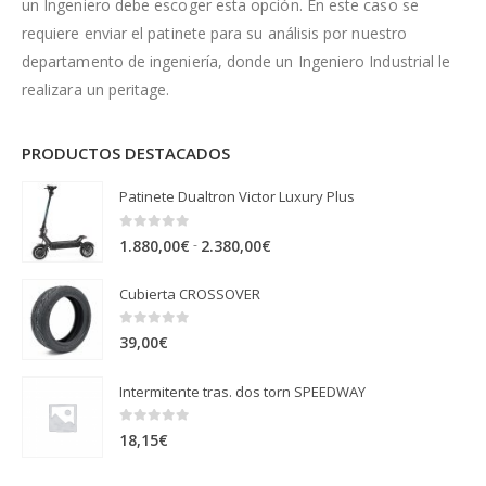
un Ingeniero debe escoger esta opción. En este caso se
requiere enviar el patinete para su análisis por nuestro
departamento de ingeniería, donde un Ingeniero Industrial le
realizara un peritage.
PRODUCTOS DESTACADOS
Patinete Dualtron Victor Luxury Plus
0
out of 5
Rango
-
1.880,00
€
2.380,00
€
de
Cubierta CROSSOVER
precios:
desde
0
out of 5
39,00
€
1.880,00€
hasta
Intermitente tras. dos torn SPEEDWAY
2.380,00€
0
out of 5
18,15
€