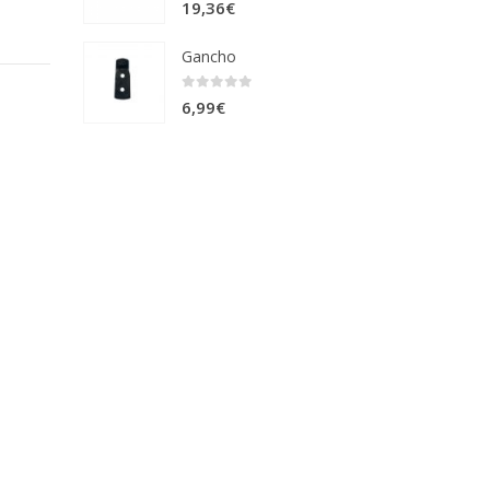
0
out of 5
19,36
€
Gancho
0
out of 5
6,99
€