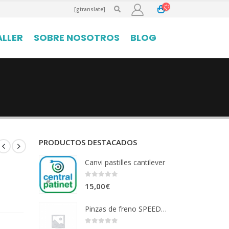
[gtranslate]
ALLER
SOBRE NOSOTROS
BLOG
PRODUCTOS DESTACADOS
Canvi pastilles cantilever
0
out of 5
15,00
€
Pinzas de freno SPEEDWAY