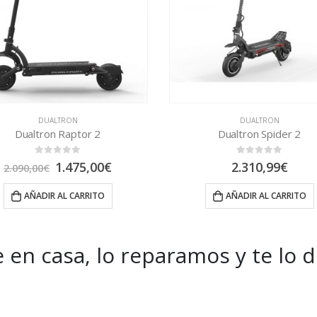
DUALTRON
DUALTRON
Dualtron Spider 2
Patinete Dualtron Victor L
0
out of 5
0
out of 5
2.310,99
€
1.880,00
€
-
2.380
AÑADIR AL CARRITO
SELECCIONAR OPCION
 en casa, lo reparamos y te lo 
es and Offers.