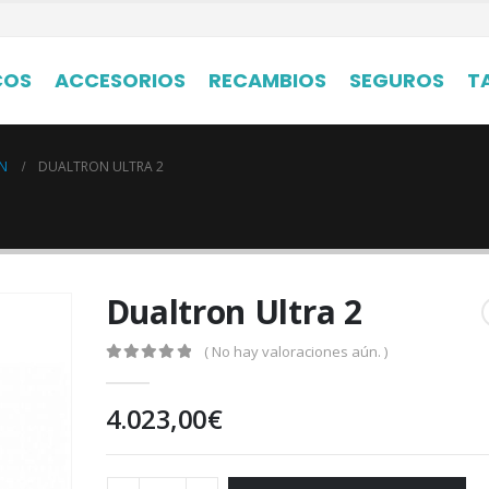
COS
ACCESORIOS
RECAMBIOS
SEGUROS
T
N
DUALTRON ULTRA 2
Dualtron Ultra 2
( No hay valoraciones aún. )
0
out of 5
4.023,00
€