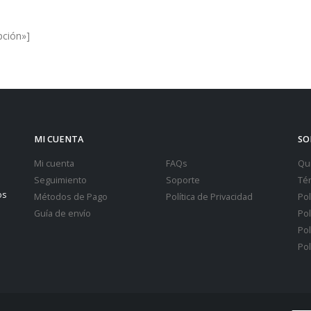
pción»]
MI CUENTA
SO
Mi cuenta
FAQs
Qu
Seguimiento
Soporte
Té
os
Métodos de Pago
Política de Privacidad
Pol
Guía de envío
Pol
Pol
Pol