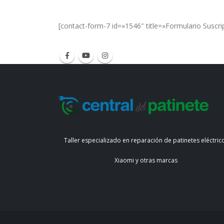
[contact-form-7 id=»1546″ title=»Formulario Suscri
Taller especializado en reparación de patinetes eléctric
Xiaomi y otras marcas