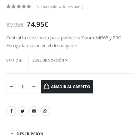
( No hay valoraciones aún. )
0
out of 5
El
El
74,95
€
89,95
€
precio
precio
original
actual
Centralita electrónica para patinetes Xiaomi Mi365 y PRO.
era:
es:
Escoge la opción en el despelgable
89,95€.
74,95€.
VERSIÓN
AÑADIR AL CARRITO
DESCRIPCIÓN