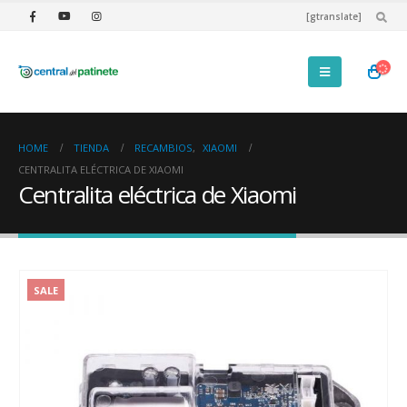
[gtranslate]
HOME
TIENDA
RECAMBIOS
,
XIAOMI
CENTRALITA ELÉCTRICA DE XIAOMI
Centralita eléctrica de Xiaomi
SALE