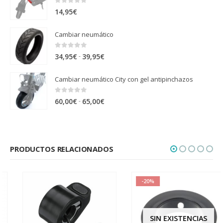
0
out of 5
14,95
€
Cambiar neumático
0
out of 5
Rango
-
34,95
€
39,95
€
de
Cambiar neumático City con gel antipinchazos
precios:
desde
0
out of 5
Rango
-
60,00
€
65,00
€
34,95€
de
hasta
precios:
39,95€
desde
PRODUCTOS RELACIONADOS
60,00€
hasta
65,00€
-20%
SIN EXISTENCIAS