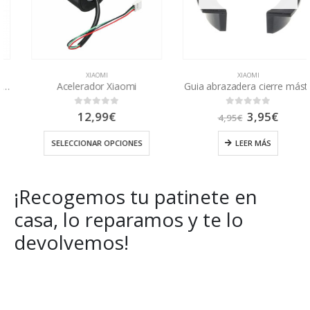
XIAOMI
XIAOMI
Acelerador Xiaomi
Guia abrazadera cierre mástil
El
El
12,99
€
3,95
€
0
out of 5
0
out of 5
4,95
€
precio
precio
original
actual
SELECCIONAR OPCIONES
LEER MÁS
era:
es:
4,95€.
3,95€.
¡Recogemos tu patinete en
casa, lo reparamos y te lo
devolvemos!
Get Special Offers and Savings
Get all the latest information on Events, Sales and Offers.