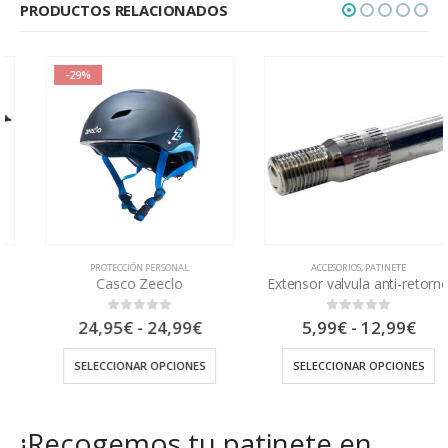
PRODUCTOS RELACIONADOS
-29%
PROTECCIÓN PERSONAL
ACCESORIOS
,
PATINETE
Casco Zeeclo
Extensor valvula anti-retorno
Rango
Rango
24,95
€
-
24,99
€
5,99
€
-
12,99
€
0
out of 5
0
out of 5
de
de
precios:
precios
SELECCIONAR OPCIONES
SELECCIONAR OPCIONES
desde
desde
24,95€
5,99€
hasta
hasta
24,99€
12,99€
¡Recogemos tu patinete en