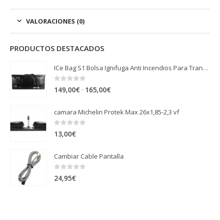
VALORACIONES (0)
PRODUCTOS DESTACADOS
ICe Bag S1 Bolsa Ignifuga Anti Incendios Para Transporte y Almacenaje
0
out of 5
Rango
-
149,00
€
165,00
€
de
camara Michelin Protek Max 26x1,85-2,3 vf
precios:
desde
0
out of 5
13,00
€
149,00€
hasta
Cambiar Cable Pantalla
165,00€
0
out of 5
24,95
€