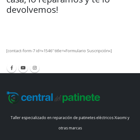
devolvemos!
Get Special Offers and Savings
Get all the latest information on Events, Sales and Offers.
[contact-form-7 id=»1546″ title=»Formulario Suscripción»]
Taller especializado en reparación de patinetes eléctricos Xiaomi y
otras marcas