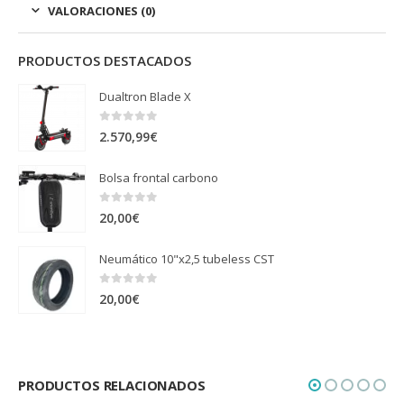
VALORACIONES (0)
PRODUCTOS DESTACADOS
Dualtron Blade X
0
out of 5
2.570,99
€
Bolsa frontal carbono
0
out of 5
20,00
€
Neumático 10"x2,5 tubeless CST
0
out of 5
20,00
€
PRODUCTOS RELACIONADOS