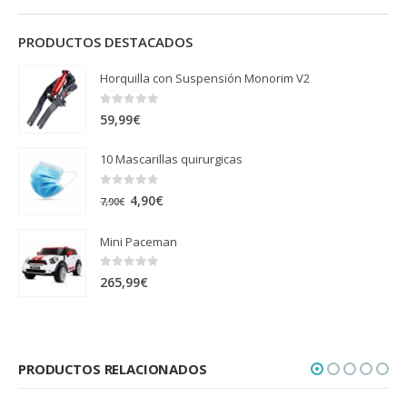
PRODUCTOS DESTACADOS
Horquilla con Suspensión Monorim V2
0
out of 5
59,99
€
10 Mascarillas quirurgicas
0
out of 5
El
El
4,90
€
7,90
€
precio
precio
Mini Paceman
original
actual
era:
es:
0
out of 5
265,99
€
7,90€.
4,90€.
PRODUCTOS RELACIONADOS