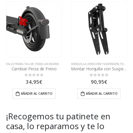
HORQUILLA, DIRECCIÓN Y SUSPENSIÓN
,
TODAS LAS REAPARACIONES
FALLO EN MANILLAR
,
FALLO PLEGADO
,
TALLER
Montar Horquilla con Suspensión Monorim V1
Cambiar Timbre
Rang
90,95
€
4,99
€
-
27,99
€
0
out of 5
0
out of 5
de
precio
AÑADIR AL CARRITO
SELECCIONAR OPCIONES
desd
4,99€
hasta
27,99
¡Recogemos tu patinete en
casa, lo reparamos y te lo