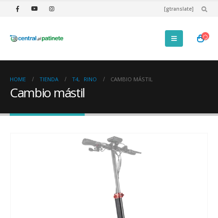
[gtranslate]
HOME
TIENDA
T4
,
RINO
CAMBIO MÁSTIL
Cambio mástil