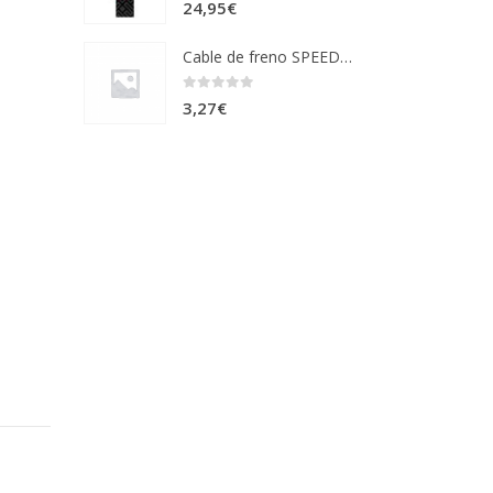
0
out of 5
24,95
€
Cable de freno SPEEDWAY
0
out of 5
3,27
€