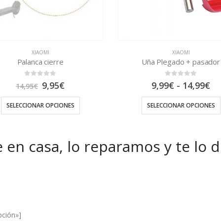
XIAOMI
XIAOMI
Palanca cierre
Uña Plegado + pasador
0
out of 5
0
out of 5
El
El
Ra
9,95
€
9,99
€
-
14,99
€
14,95
€
precio
precio
de
original
actual
pr
SELECCIONAR OPCIONES
SELECCIONAR OPCIONES
era:
es:
de
14,95€.
9,95€.
9,
ha
14
 en casa, lo reparamos y te lo 
es and Offers.
pción»]