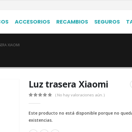
COS
ACCESORIOS
RECAMBIOS
SEGUROS
T
SERA XIAOMI
Luz trasera Xiaomi
( No hay valoraciones aún. )
0
out of 5
Este producto no está disponible porque no qued
existencias.