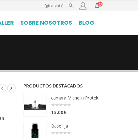
[gtranslate]
ALLER
SOBRE NOSOTROS
BLOG
PRODUCTOS DESTACADOS
camara Michelin Protek Max 26x1,85-2,3 vf
0
out of 5
13,00
€
an
Base lija