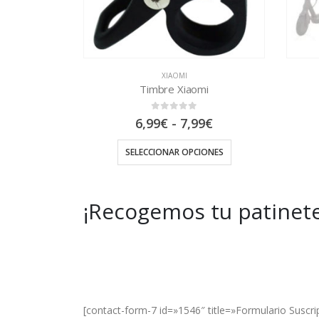
I
XIAOMI
 perforado
Timbre Xiaomi
0
out of 5
El
Rango
9
€
6,99
€
-
7,99
€
io
precio
de
nal
actual
precios:
RITO
SELECCIONAR OPCIONES
es:
desde
€.
21,99€.
6,99€
hasta
7,99€
¡Recogemos tu patinete
Get Special Offers and Savings
Get all the latest information on Events, Sal
[contact-form-7 id=»1546″ title=»Formulario Suscri