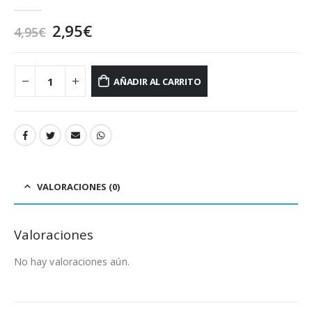
0
out of 5
El
El
2,95
€
4,95
€
precio
precio
original
actual
era:
es:
AÑADIR AL CARRITO
4,95€.
2,95€.
VALORACIONES (0)
Valoraciones
No hay valoraciones aún.