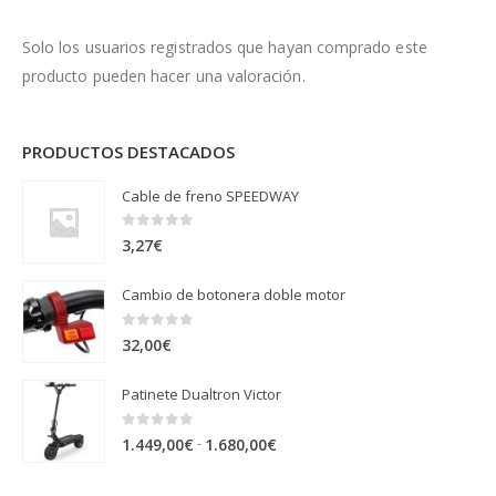
Solo los usuarios registrados que hayan comprado este
producto pueden hacer una valoración.
PRODUCTOS DESTACADOS
Cable de freno SPEEDWAY
0
out of 5
3,27
€
Cambio de botonera doble motor
0
out of 5
32,00
€
Patinete Dualtron Victor
0
out of 5
Rango
-
1.449,00
€
1.680,00
€
de
precios: