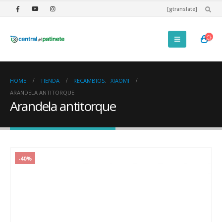
[gtranslate]
HOME
TIENDA
RECAMBIOS
,
XIAOMI
ARANDELA ANTITORQUE
Arandela antitorque
-40%