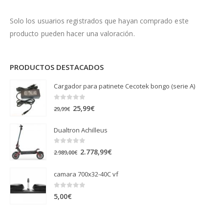
Solo los usuarios registrados que hayan comprado este
producto pueden hacer una valoración.
PRODUCTOS DESTACADOS
Cargador para patinete Cecotek bongo (serie A)
0
out of 5
El
El
25,99
€
29,99
€
precio
precio
Dualtron Achilleus
original
actual
era:
es:
0
out of 5
El
El
2.778,99
€
2.989,00
€
29,99€.
25,99€.
precio
precio
camara 700x32-40C vf
original
actual
era:
es:
0
out of 5
5,00
€
2.989,00€.
2.778,99€.