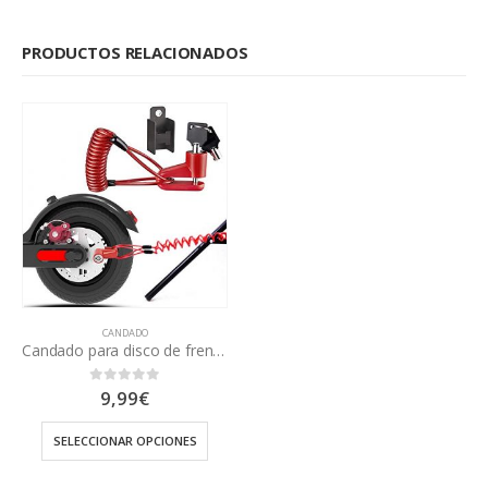
PRODUCTOS RELACIONADOS
CANDADO
Candado para disco de freno antirobo
9,99
€
0
out of 5
SELECCIONAR OPCIONES