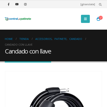
[gtranslate]
HOME
TIENDA
ACCESORIOS
,
PATINETE
,
CANDADO
CANDADO CON LLAVE
Candado con llave