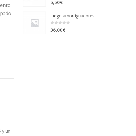
0
out of 5
5,50
€
iento
uipado
Juego amortiguadores delantero CROSSOVER
0
out of 5
36,00
€
 y un