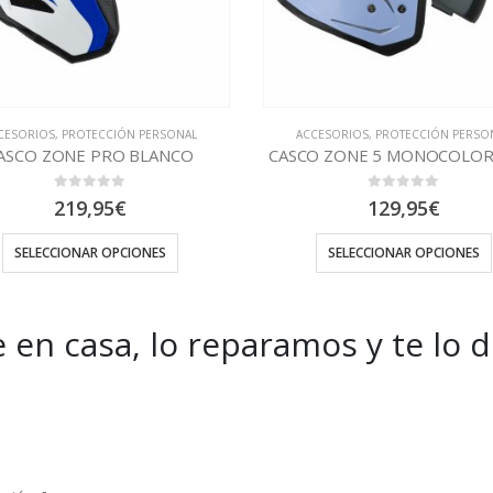
CESORIOS
,
PROTECCIÓN PERSONAL
PROTECCIÓN PERSONAL
O ZONE 5 MONOCOLOR AZUL
Mascarilla quirurgica
0
out of 5
0
out of 5
129,95
€
0,79
€
SELECCIONAR OPCIONES
SELECCIONAR OPCIONES
 en casa, lo reparamos y te lo 
es and Offers.