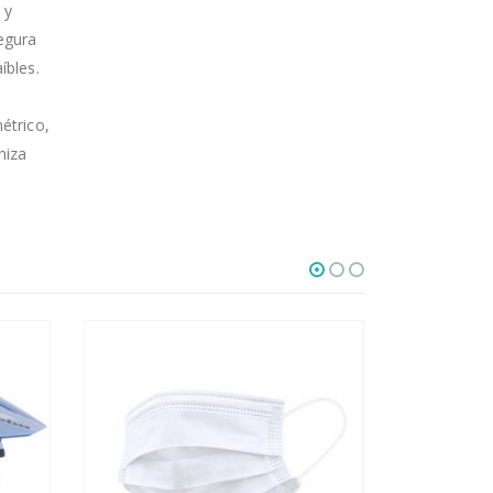
 y
egura
íbles.
étrico,
niza