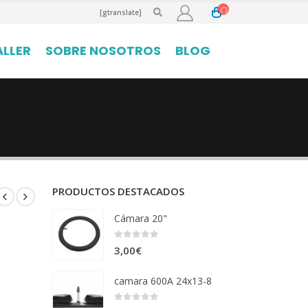
[gtranslate]
ALLER
SOBRE NOSOTROS
BLOG
PRODUCTOS DESTACADOS
Cámara 20"
0
out of 5
3,00
€
camara 600A 24x13-8