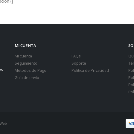
pción»]
MI CUENTA
SO
Mi cuenta
FAQs
Qu
Seguimiento
Soporte
Té
os
Métodos de Pago
Política de Privacidad
Pol
Guía de envío
Pol
Pol
Pol
 Web