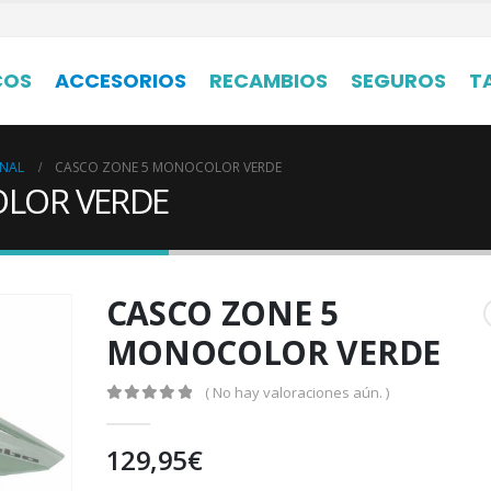
COS
ACCESORIOS
RECAMBIOS
SEGUROS
T
ONAL
CASCO ZONE 5 MONOCOLOR VERDE
LOR VERDE
CASCO ZONE 5
MONOCOLOR VERDE
( No hay valoraciones aún. )
0
out of 5
129,95
€