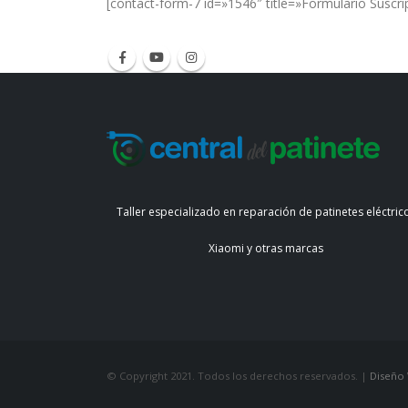
[contact-form-7 id=»1546″ title=»Formulario Suscri
Taller especializado en reparación de patinetes eléctric
Xiaomi y otras marcas
© Copyright 2021. Todos los derechos reservados. |
Diseño