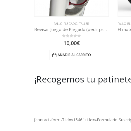
LLER
FALLO ELECTRÓNICO
,
PINCHAZO Y RUEDAS
,
TALLER
Revisar Juego de Plegado (pedir presupuesto)
El motor no va bien o tiembla (pedir presupuesto)
No e
0
out of 5
15,00
€
RITO
AÑADIR AL CARRITO
¡Recogemos tu patinete
Get Special Offers and Savings
Get all the latest information on Events, Sal
[contact-form-7 id=»1546″ title=»Formulario Suscri