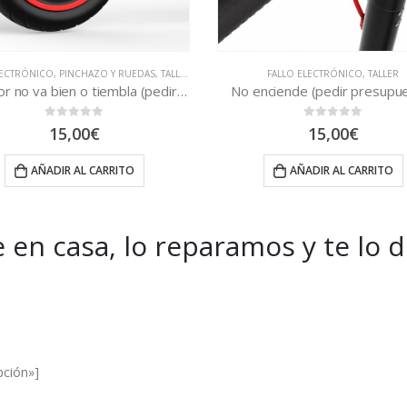
FALLO ELECTRÓNICO
,
TALLER
FALLO PLÁSTICOS
,
FALLO PLEGADO
,
TALLE
nciende (pedir presupuesto)
Cambiar Abrazadera Cierre M
0
out of 5
0
out of 5
15,00
€
6,99
€
AÑADIR AL CARRITO
AÑADIR AL CARRITO
 en casa, lo reparamos y te lo 
es and Offers.
pción»]