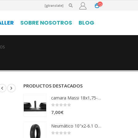
[gtranslate]
ALLER
SOBRE NOSOTROS
BLOG
OS
PRODUCTOS DESTACADOS
camara Massi 18x1,75-2,125 vm
0
out of 5
7,00
€
Neumático 10"x2-6.1 Offroad