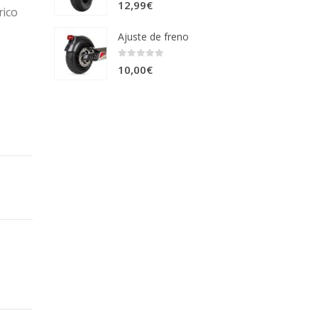
0
out of 5
12,99
€
rico
Ajuste de freno
0
out of 5
10,00
€