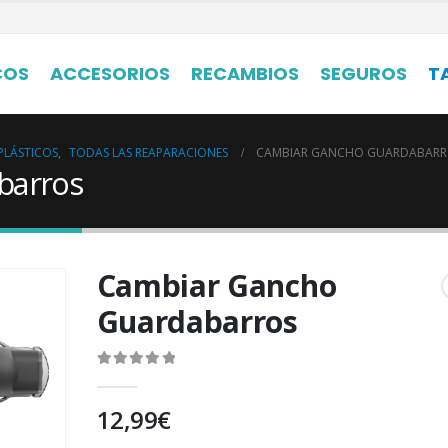
COS
ACCESORIOS
RECAMBIOS
SEGUROS
T
PLÁSTICOS
,
TODAS LAS REAPARACIONES
CAMBIAR GANCHO GUARDABARR
barros
Cambiar Gancho
Guardabarros
0
out of 5
12,99
€