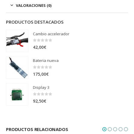
VALORACIONES (0)
PRODUCTOS DESTACADOS
Cambio accelerador
0
out of 5
42,00
€
Bateria nueva
0
out of 5
175,00
€
Display 3
0
out of 5
92,50
€
PRODUCTOS RELACIONADOS