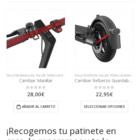
AS REAPARACIONES
FALLO PLÁSTICOS
,
TALLER
,
TODAS LAS REAPARACIONES
TALLER
,
PINCHAZO Y RUEDAS
,
TODAS LAS REA
Cambiar Refuerzo Guardabarros
Montar Kit 10”
22,95
€
89,99
€
0
out of 5
0
out of 5
TO
SELECCIONAR OPCIONES
AÑADIR AL CARRITO
¡Recogemos tu patinete en