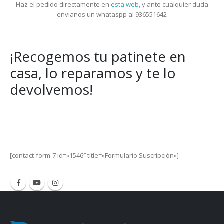
Haz el pedido directamente en
esta web
, y ante cualquier duda
envianos un whataspp al 936551642
¡Recogemos tu patinete en
casa, lo reparamos y te lo
devolvemos!
Get Special Offers and Savings
Get all the latest information on Events, Sales and Offers.
[contact-form-7 id=»1546″ title=»Formulario Suscripción»]