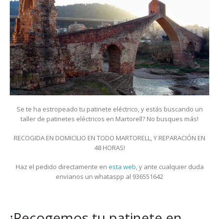
Se te ha estropeado tu patinete eléctrico, y estás buscando un
taller de patinetes eléctricos en Martorell? No busques más!
RECOGIDA EN DOMICILIO EN TODO MARTORELL, Y REPARACIÓN EN
48 HORAS!
Haz el pedido directamente en
esta web
, y ante cualquier duda
envianos un whataspp al 936551642
¡Recogemos tu patinete en