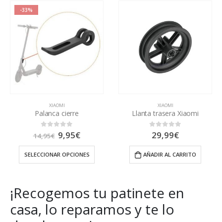
34,95€
XIAOMI
XIAOMI
Llanta trasera Xiaomi
Tornillo
Ra
29,99
€
4,95
€
-
6,95
€
0
out of 5
0
out of 5
ecio
de
tual
pre
AÑADIR AL CARRITO
SELECCIONAR OPCIONES
:
de
95€.
4,9
ha
6,9
¡Recogemos tu patinete en
casa, lo reparamos y te lo