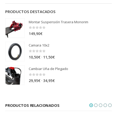
PRODUCTOS DESTACADOS
Montar Suspensión Trasera Monorim
0
out of 5
149,90
€
Camara 10x2
0
out of 5
Rango
-
10,50
€
11,50
€
de
Cambiar Uña de Plegado
precios:
desde
0
out of 5
Rango
-
29,95
€
34,95
€
10,50€
de
hasta
precios:
11,50€
desde
PRODUCTOS RELACIONADOS
29,95€
hasta