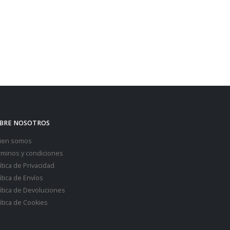
BRE NOSOTROS
ien somos
rminos y condiciones
ítica de Privacidad
ítica de Envíos
ítica de Devoluciones
ítica de Cookies