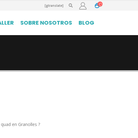
[gtranslate]
ALLER
SOBRE NOSOTROS
BLOG
o quad en Granolles ?