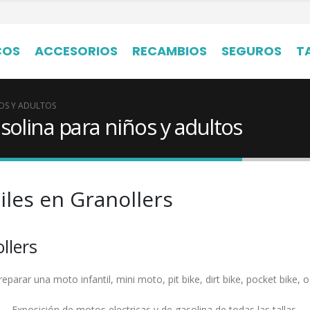
COS
ACCESORIOS
RECAMBIOS
SEGUROS
T
ÑOS Y ADULTOS
solina para niños y adultos
iles en Granollers
llers
parar una moto infantil, mini moto, pit bike, dirt bike, pocket bike, 
Exposición de motos electricas y de gasolina de todas las tallas.