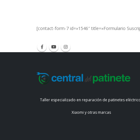
Get Special Offers and Savings
Get all the latest information on Events, Sal
[contact-form-7 id=»1546″ title=»Formulario Suscri
Taller especializado en reparación de patinetes eléctric
Xiaomi y otras marcas