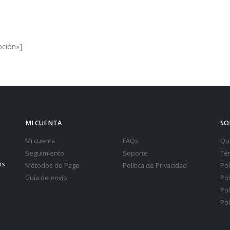
es and Offers.
pción»]
MI CUENTA
SO
Mi cuenta
FAQs
Qu
Seguimiento
Soporte
Té
os
Métodos de Pago
Política de Privacidad
Pol
Guía de envío
Pol
Pol
Pol